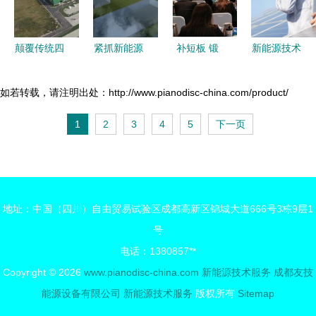
一览
新能源技术
颠覆传统四
紧抓新能源
补短板 锻
新能源技术
大工艺,为
汽车发展机
长板 加快
的未来展望
新能源汽车
遇，行业巨
建设现代化
技术服务与
如若转载，请注明出处：http://www.pianodisc-china.com/product/
可持续发展
头加速布局
产业体系
绿色转型的
1
2
3
4
5
下一页
树立样板
新能源汽车
2023中国
关键路径
零部件领域
宜兴 新能
与技术服务
源产业科技
提升服务行
地址：中国（四川）自由贸易试验区成都高新区锦城大道666号3栋9层1
动 成功召
号
开
电话：1380857**
Copyright © 2026
www.pianodisc-china.com
新能源技术服务
成都友技
能源设备有限公司
新能源技术服务
版权所有
Sitemap