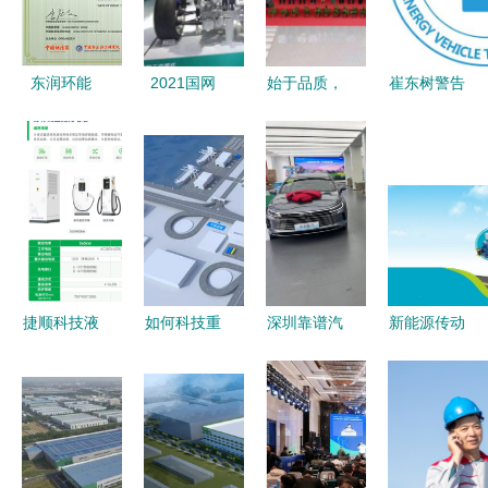
技能竞赛中
书，新能源
信息技术服
斩获多项荣
技术服务引
务赛道
誉
领行业新标
东润环能
2021国网
始于品质，
崔东树警告
杆
荣获全球新
电动出行博
臻于服务
新能源车技
能源企业发
览会暨第六
访超威新能
术迭代加
展潜力奖，
届中国（杭
源事业部总
速，警惕服
引领绿色技
州）国际电
经理杨法根
务与可持续
术创新
动车博览会
性隐忧
新能源技术
服务的产业
捷顺科技液
如何科技重
深圳靠谱汽
新能源传动
盛宴
冷超充桩助
塑赛道 长
车销售门店
龙头企业苏
力湛江恒逸
城汽车新能
推荐 新能
州绿控携手
国际酒店新
源干货大会
源六座/七
瑞云服务
能源服务升
的商用车转
座SUV精选
云，用数字
级
型启示
+技术服务
化服务提速