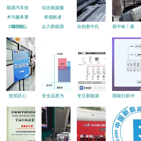
2020年山
众力新能源
在创新中扎
双中标！盾
东省职业院
科技驱动的
根于服务的
安中央空调
校技能大赛
一站式综合
沃土——记
携手爱玛科
高职组新能
能源服务领
精诚杯
技，护航重
源汽车技术
航者
2017比亚
庆贵港两大
与服务赛项
迪新能源服
绿色工厂新
综述
务技能大赛
能源技术
昊憾杭州分
技筑匠心
安全品质为
专注新能源
国能日新冲
站赛
赛创佳绩
先 十余款
转换技术
刺创业板
厦钨新能选
产品获颁
阳光电源在
IPO 募资
手在厦门市
nesta六维
光伏大赛道
3.45亿元，
新能源质检
电安全证
上的崛起
深耕新能源