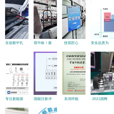
在创新中扎
双中标！盾
技筑匠心
安全品质为
根于服务的
安中央空调
赛创佳绩
先 十余款
沃土——记
携手爱玛科
厦钨新能选
产品获颁
精诚杯
技，护航重
手在厦门市
nesta六维
2017比亚
庆贵港两大
新能源质检
电安全证
迪新能源服
绿色工厂新
技能竞赛中
书，新能源
务技能大赛
能源技术
斩获多项荣
技术服务引
昊憾杭州分
誉
领行业新标
专注新能源
国能日新冲
东润环能
2021国网
站赛
杆
转换技术
刺创业板
荣获全球新
电动出行博