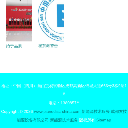
阳光电源在
IPO 募资
能源企业发
览会暨第六
光伏大赛道
3.45亿元，
展潜力奖，
届中国（杭
上的崛起
深耕新能源
引领绿色技
州）国际电
信息技术服
术创新
动车博览会
务赛道
新能源技术
服务的产业
始于品质，
崔东树警告
盛宴
臻于服务
新能源车技
访超威新能
术迭代加
源事业部总
速，警惕服
经理杨法根
务与可持续
地址：中国（四川）自由贸易试验区成都高新区锦城大道666号3栋9层1
性隐忧
号
电话：1380857**
Copyright © 2026
www.pianodisc-china.com
新能源技术服务
成都友技
能源设备有限公司
新能源技术服务
版权所有
Sitemap