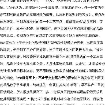
什么？我的回答只有两个字——品质。”杨法根开门见山，没有半点修
饰。\n\n他认为，新能源作为一个高投资、重技术的行业，任一环节的不
规范都可能导致产品应用风险的飙升。从原材料采购到电芯设计、电化学
体系研发、再到系统交付的每一个工艺节点，超威都秉承“品质三段：零
缺陷组件、标准化SOP、回溯机制”。也正是因为这三点环环相扣的品质
管理思路，超威系列产品的稳定性和环境适应性能在同类种脱颖而出。
\n\n譬如在上半年交付的数倍“极昉”型号高性能模组合容器，出现温度系
数稳定，便受到了用户广泛好评，给了不断推良的团队极大斗志。“设计
源头要稳性能，过程管控把成熟度逐步建立出来”是团队内的一个基本思
路。品质上没有大事小事之分，凡是成系统的修研、去未知，才是成长成
为强悍力量的标准姿态。更不用谈数次异常后制定的快速解决问题阶段方
法论细化。\n\n
服务至上：不止于交付远在于心际
\n随市场竞争更上层顶
的单品数字节比攀升，纯粹提供一套硬件其实挺“单薄”，早不够产生重复
回馈频次。所以紧接又得及下一步：“怎样真正拥抱终端用能阶段要求且
使其预期照愿实现？”杨公式主张的就是对标准递式的包举延拓…所以他