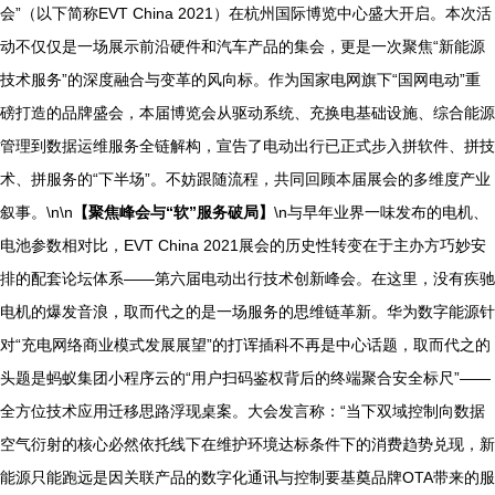
会”（以下简称EVT China 2021）在杭州国际博览中心盛大开启。本次活
动不仅仅是一场展示前沿硬件和汽车产品的集会，更是一次聚焦“新能源
技术服务”的深度融合与变革的风向标。作为国家电网旗下“国网电动”重
磅打造的品牌盛会，本届博览会从驱动系统、充换电基础设施、综合能源
管理到数据运维服务全链解构，宣告了电动出行已正式步入拼软件、拼技
术、拼服务的“下半场”。不妨跟随流程，共同回顾本届展会的多维度产业
叙事。\n\n
【聚焦峰会与“软”服务破局】
\n与早年业界一味发布的电机、
电池参数相对比，EVT China 2021展会的历史性转变在于主办方巧妙安
排的配套论坛体系——第六届电动出行技术创新峰会。在这里，没有疾驰
电机的爆发音浪，取而代之的是一场服务的思维链革新。华为数字能源针
对“充电网络商业模式发展展望”的打诨插科不再是中心话题，取而代之的
头题是蚂蚁集团小程序云的“用户扫码鉴权背后的终端聚合安全标尺”——
全方位技术应用迁移思路浮现桌案。大会发言称：“当下双域控制向数据
空气衍射的核心必然依托线下在维护环境达标条件下的消费趋势兑现，新
能源只能跑远是因关联产品的数字化通讯与控制要基奠品牌OTA带来的服