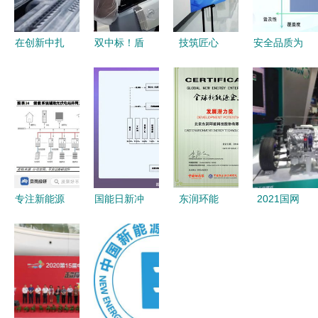
在创新中扎
双中标！盾
技筑匠心
安全品质为
根于服务的
安中央空调
赛创佳绩
先 十余款
沃土——记
携手爱玛科
厦钨新能选
产品获颁
精诚杯
技，护航重
手在厦门市
nesta六维
2017比亚
庆贵港两大
新能源质检
电安全证
迪新能源服
绿色工厂新
技能竞赛中
书，新能源
务技能大赛
能源技术
斩获多项荣
技术服务引
昊憾杭州分
誉
领行业新标
专注新能源
国能日新冲
东润环能
2021国网
站赛
杆
转换技术
刺创业板
荣获全球新
电动出行博
阳光电源在
IPO 募资
能源企业发
览会暨第六
光伏大赛道
3.45亿元，
展潜力奖，
届中国（杭
上的崛起
深耕新能源
引领绿色技
州）国际电
信息技术服
术创新
动车博览会