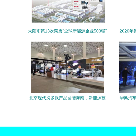
太阳雨第13次荣膺“全球新能源企业500强”
2020
以卓越技术服务引领新能源未来
录，社
道融资
北京现代携多款产品登陆海南，新能源技
华奥汽车
术优势与服务创新并驾齐驱
车