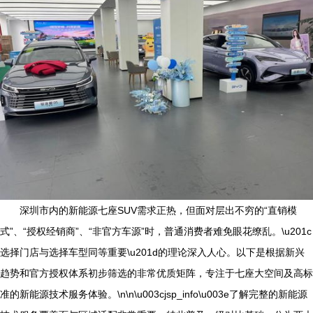
深圳市内的新能源七座SUV需求正热，但面对层出不穷的“直销模
式”、“授权经销商”、“非官方车源”时，普通消费者难免眼花缭乱。\u201c
选择门店与选择车型同等重要\u201d的理论深入人心。以下是根据新兴
趋势和官方授权体系初步筛选的非常优质矩阵，专注于七座大空间及高标
准的新能源技术服务体验。\n\n\u003cjsp_info\u003e了解完整的新能源