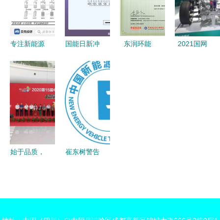
迪新能源服
绿色工厂新
技能竞赛中
书，新能源
务技能大赛
能源技术
斩获多项荣
技术服务引
昊憾杭州分
誉
领行业新标
专注新能源
国能日新冲
东润环能
2021国网
站赛
杆
转换技术
刺创业板
荣获全球新
电动出行博
阳光电源在
IPO 募资
能源企业发
览会暨第六
光伏大赛道
3.45亿元，
展潜力奖，
届中国（杭
上的崛起
深耕新能源
引领绿色技
州）国际电
信息技术服
术创新
动车博览会
务赛道
新能源技术
服务的产业
始于品质，
崔东树警告
盛宴
臻于服务
新能源车技
访超威新能
术迭代加
源事业部总
速，警惕服
经理杨法根
务与可持续