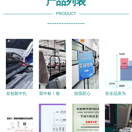
产品列表
PRODUCT
----------------
在创新中扎
双中标！盾
技筑匠心
安全品质为
根于服务的
安中央空调
赛创佳绩
先 十余款
沃土——记
携手爱玛科
厦钨新能选
产品获颁
精诚杯
技，护航重
手在厦门市
nesta六维
2017比亚
庆贵港两大
新能源质检
电安全证