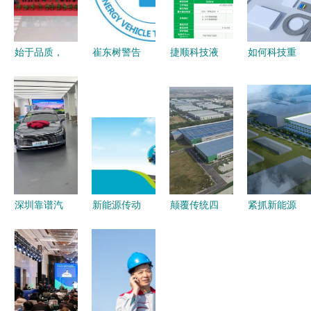
始于品质，
崔东树警告
捷顺科技液
如何科技重
臻于服务
新能源车技
冷超充桩助
塑赛道 长
访超威新能
术迭代加
力湛江恒逸
城汽车新能
源事业部总
速，警惕服
国际酒店新
源干货大会
经理杨法根
务与可持续
能源服务升
的商用车转
性隐忧
级
型启示
深圳靠谱汽
新能源传动
颠覆传统四
紧抓新能源
车销售门店
龙头企业苏
大工艺,为
汽车发展机
推荐 新能
州绿控携手
新能源汽车
遇，行业巨
源六座/七
瑞云服务
可持续发展
头加速布局
座SUV精选
云，用数字
树立样板
新能源汽车
+技术服务
化服务提速
零部件领域